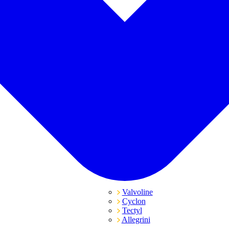
Valvoline
Cyclon
Tectyl
Allegrini