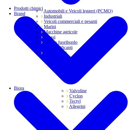
Prodotti chimici
Automobili e Veicoli leggeri (PCMO)
Brand
Industriali
Veicoli commerciali e pesanti
Marini
Macchine agricole
Grassi
Moto e fuoribordo
Tutti i lubrificanti
Trasmissioni
Biora
Valvoline
Cyclon
Tectyl
Allegrini