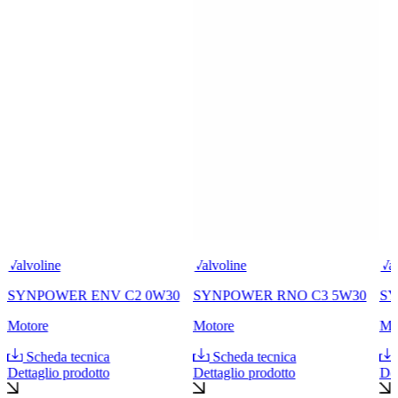
Valvoline
Valvoline
Val
SYNPOWER ENV C2 0W30
SYNPOWER RNO C3 5W30
SY
Motore
Motore
Mo
Scheda tecnica
Scheda tecnica
Dettaglio prodotto
Dettaglio prodotto
Det