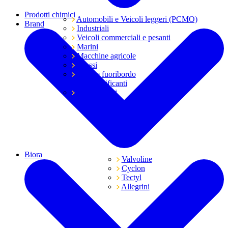
Prodotti chimici
Automobili e Veicoli leggeri (PCMO)
Brand
Industriali
Veicoli commerciali e pesanti
Marini
Macchine agricole
Grassi
Moto e fuoribordo
Tutti i lubrificanti
Trasmissioni
Biora
Valvoline
Cyclon
Tectyl
Allegrini