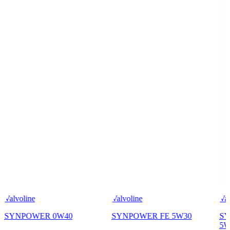
Valvoline
Valvoline
Val
SYNPOWER 0W40
SYNPOWER FE 5W30
SY
5W