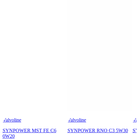
Valvoline
Valvoline
Val
SYNPOWER MST FE C6
SYNPOWER RNO C3 5W30
SY
0W20