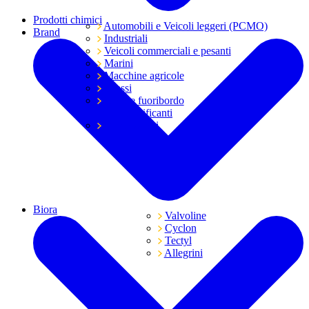
Prodotti chimici
Automobili e Veicoli leggeri (PCMO)
Brand
Industriali
Veicoli commerciali e pesanti
Marini
Macchine agricole
Grassi
Moto e fuoribordo
Tutti i lubrificanti
Trasmissioni
Biora
Valvoline
Cyclon
Tectyl
Allegrini