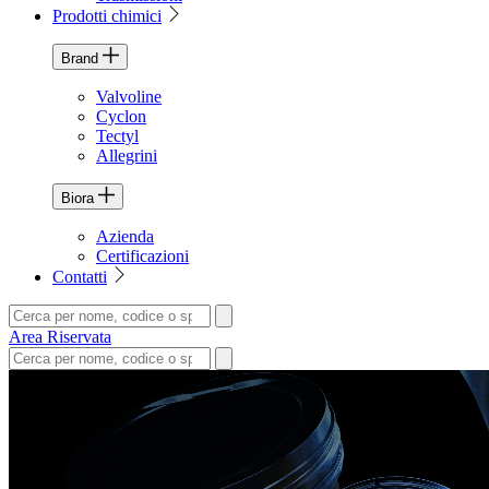
Prodotti chimici
Brand
Valvoline
Cyclon
Tectyl
Allegrini
Biora
Azienda
Certificazioni
Contatti
Area Riservata