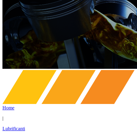
Home
|
Lubrificanti