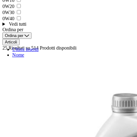
0W16
0W20
0W30
0W40
Vedi tutti
Ordina per
Ordina per
Articoli
25 Risultati
su 514 Prodotti disponibili
Ultimi inseriti
Nome