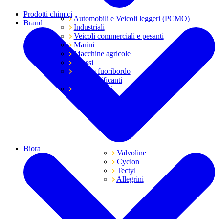
Prodotti chimici
Automobili e Veicoli leggeri (PCMO)
Brand
Industriali
Veicoli commerciali e pesanti
Marini
Macchine agricole
Grassi
Moto e fuoribordo
Tutti i lubrificanti
Trasmissioni
Biora
Valvoline
Cyclon
Tectyl
Allegrini