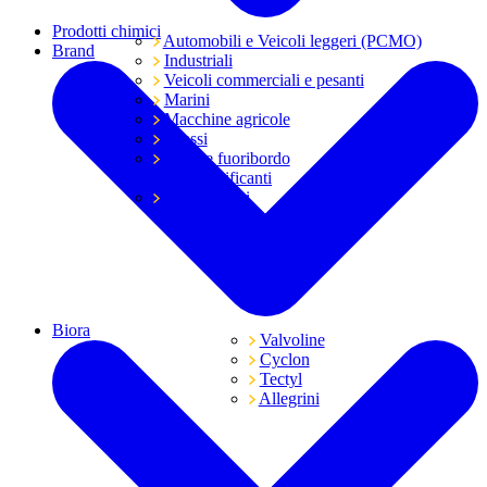
Prodotti chimici
Automobili e Veicoli leggeri (PCMO)
Brand
Industriali
Veicoli commerciali e pesanti
Marini
Macchine agricole
Grassi
Moto e fuoribordo
Tutti i lubrificanti
Trasmissioni
Biora
Valvoline
Cyclon
Tectyl
Allegrini