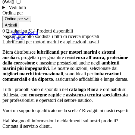
0W40
Vedi tutti
Ordina per
Ordina per
Articoli
0 Risultati
su 514 Prodotti disponibili
Ultimi inseriti
Nessun prodotto soddisfa i filtri di ricerca impostati
Nome
Lubrificanti per motori marini e applicazioni navali
Biora distribuisce
lubrificanti per motori marini e sistemi
ausiliari
, progettati per garantire
resistenza all’usura, protezione
dalla corrosione
e massime prestazioni anche negli
ambienti
marini più impegnativi
. Le nostre soluzioni, selezionate dai
migliori marchi internazionali
, sono ideali per
imbarcazioni
commerciali e da diporto
, assicurando affidabilità e lunga durata.
Tutti i prodotti sono disponibili nel
catalogo Biora
e ordinabili su
richiesta, con
consegne rapide
e
assistenza tecnica specializzata
per professionisti e operatori del settore nautico.
Vuoi un supporto qualificato nella scelta? Rivolgiti ai nostri esperti
Hai bisogno di informazioni o chiarimenti sui nostri prodotti?
Contatta il servizio clienti.