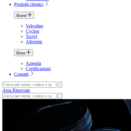
Prodotti chimici
Brand
Valvoline
Cyclon
Tectyl
Allegrini
Biora
Azienda
Certificazioni
Contatti
Area Riservata