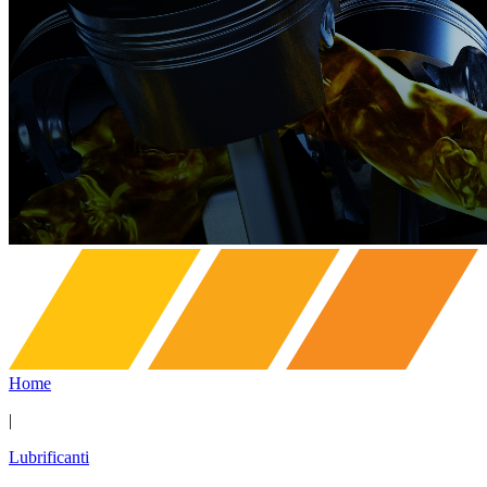
Home
|
Lubrificanti