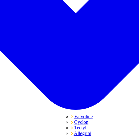
Valvoline
Cyclon
Tectyl
Allegrini