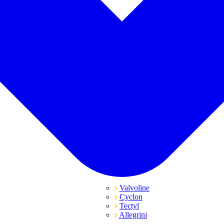
Valvoline
Cyclon
Tectyl
Allegrini