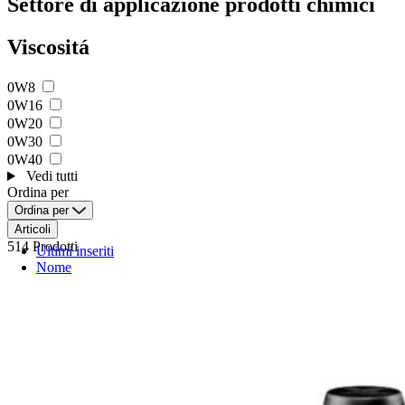
Settore di applicazione prodotti chimici
Viscositá
0W8
0W16
0W20
0W30
0W40
Vedi tutti
Ordina per
Ordina per
Articoli
514 Prodotti
Ultimi inseriti
Nome