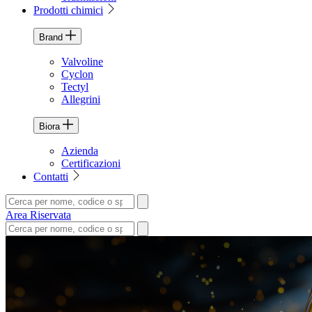
Prodotti chimici
Brand
Valvoline
Cyclon
Tectyl
Allegrini
Biora
Azienda
Certificazioni
Contatti
Area Riservata