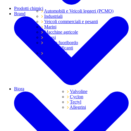
Prodotti chimici
Automobili e Veicoli leggeri (PCMO)
Brand
Industriali
Veicoli commerciali e pesanti
Marini
Macchine agricole
Grassi
Moto e fuoribordo
Tutti i lubrificanti
Trasmissioni
Biora
Valvoline
Cyclon
Tectyl
Allegrini