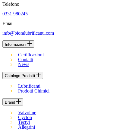
Telefono
0331 980245
Email
info@bioralubrificanti.com
Informazioni
Certificazioni
Contatti
News
Catalogo Prodotti
Lubrificanti
Prodotti Chimici
Brand
Valvoline
Cyclon
Tectyl
Allegrini