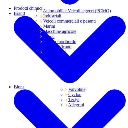
Prodotti chimici
Automobili e Veicoli leggeri (PCMO)
Brand
Industriali
Veicoli commerciali e pesanti
Marini
Macchine agricole
Grassi
Moto e fuoribordo
Tutti i lubrificanti
Trasmissioni
Biora
Valvoline
Cyclon
Tectyl
Allegrini