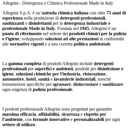
Allegrini
- Detergenza e Chimica Professionale Made in Italy
Allegrini S.p.A. è un’
azienda chimica italiana
con oltre
75 anni di
esperienza
nella produzione di
detergenti professionali
,
sanitizzanti
e
disinfettanti
per la
detergenza industriale e
professionale
Made in Italy
. Fondata nel
1945
, Allegrini è un
punto di riferimento
nel settore dei
prodotti chimici per la pulizia
e l’igiene
, sviluppando
soluzioni ad alte prestazioni
in conformità
alle
normative vigenti
e a una corretta
politica ambientale
.
La
gamma completa
di prodotti Allegrini include
detergenti
professionali
per
superfici e ambienti
, prodotti per
disinfezione e
igiene
,
soluzioni chimiche per l’industria
,
ristorazione
,
automotive
,
hotel
,
sanità
e
lavanderie industriali
, nonché
formulazioni specifiche per
sgrassare
,
disincrostare
e
sanitizzare
ogni esigenza di
pulizia professionale
.
I prodotti professionali Allegrini sono progettati per garantire
massima efficacia
,
affidabilità
,
sicurezza
e
rispetto per
l’ambiente
, con
formule innovative
e
personalizzabili
per ogni
settore di utilizzo
.