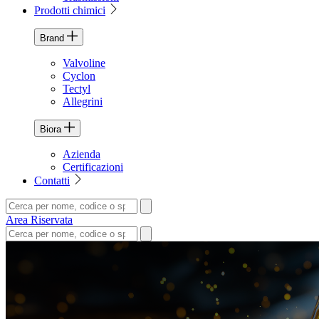
Prodotti chimici
Brand
Valvoline
Cyclon
Tectyl
Allegrini
Biora
Azienda
Certificazioni
Contatti
Area Riservata