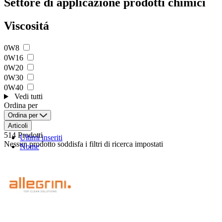
Settore di applicazione prodotti chimici
Viscositá
0W8
0W16
0W20
0W30
0W40
Vedi tutti
Ordina per
Ordina per
Articoli
514 Prodotti
Ultimi inseriti
Nessun prodotto soddisfa i filtri di ricerca impostati
Nome