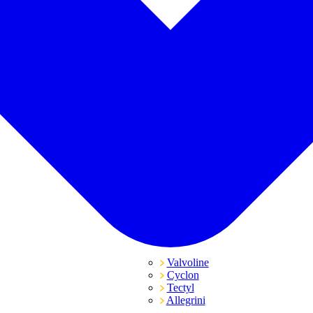
Valvoline
Cyclon
Tectyl
Allegrini