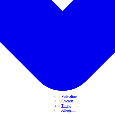
Valvoline
Cyclon
Tectyl
Allegrini