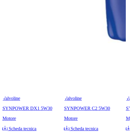
Valvoline
Valvoline
Val
SYNPOWER DX1 5W30
SYNPOWER C2 5W30
SY
Motore
Motore
Mo
Scheda tecnica
Scheda tecnica