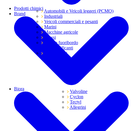
Prodotti chimici
Automobili e Veicoli leggeri (PCMO)
Brand
Industriali
Veicoli commerciali e pesanti
Marini
Macchine agricole
Grassi
Moto e fuoribordo
Tutti i lubrificanti
Trasmissioni
Biora
Valvoline
Cyclon
Tectyl
Allegrini