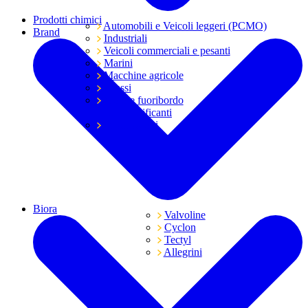
Prodotti chimici
Automobili e Veicoli leggeri (PCMO)
Brand
Industriali
Veicoli commerciali e pesanti
Marini
Macchine agricole
Grassi
Moto e fuoribordo
Tutti i lubrificanti
Trasmissioni
Biora
Valvoline
Cyclon
Tectyl
Allegrini