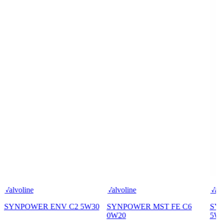
Valvoline
Valvoline
Val
SYNPOWER ENV C2 5W30
SYNPOWER MST FE C6
SY
0W20
5W