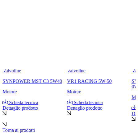
Valvoline
Valvoline
Val
SYNPOWER MST C3 5W40
VR1 RACING 5W-50
SY
0W
Motore
Motore
Mo
Scheda tecnica
Scheda tecnica
Dettaglio prodotto
Dettaglio prodotto
Det
Torna ai prodotti