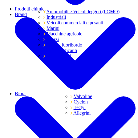
Prodotti chimici
Automobili e Veicoli leggeri (PCMO)
Brand
Industriali
Veicoli commerciali e pesanti
Marini
Macchine agricole
Grassi
Moto e fuoribordo
Tutti i lubrificanti
Trasmissioni
Biora
Valvoline
Cyclon
Tectyl
Allegrini