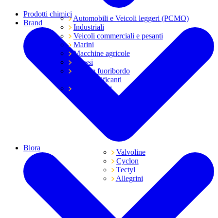
Prodotti chimici
Automobili e Veicoli leggeri (PCMO)
Brand
Industriali
Veicoli commerciali e pesanti
Marini
Macchine agricole
Grassi
Moto e fuoribordo
Tutti i lubrificanti
Trasmissioni
Biora
Valvoline
Cyclon
Tectyl
Allegrini