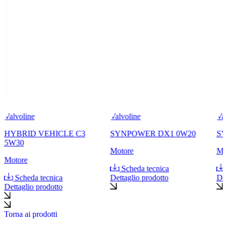
Valvoline
Valvoline
Val
HYBRID VEHICLE C3
SYNPOWER DX1 0W20
SY
5W30
Motore
Mo
Motore
Scheda tecnica
Scheda tecnica
Dettaglio prodotto
Det
Dettaglio prodotto
Torna ai prodotti