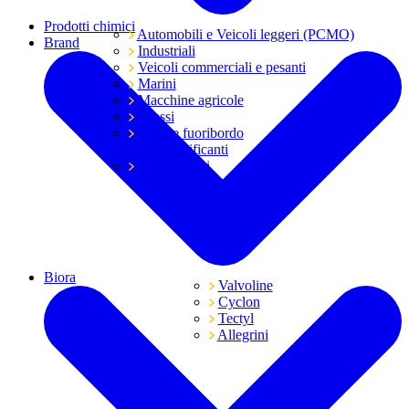
Prodotti chimici
Automobili e Veicoli leggeri (PCMO)
Brand
Industriali
Veicoli commerciali e pesanti
Marini
Macchine agricole
Grassi
Moto e fuoribordo
Tutti i lubrificanti
Trasmissioni
Biora
Valvoline
Cyclon
Tectyl
Allegrini