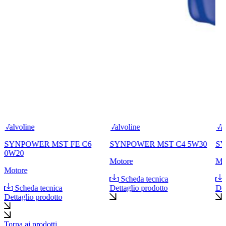
Valvoline
Valvoline
Val
SYNPOWER MST FE C6
SYNPOWER MST C4 5W30
SY
0W20
Motore
Mo
Motore
Scheda tecnica
Scheda tecnica
Dettaglio prodotto
Det
Dettaglio prodotto
Torna ai prodotti