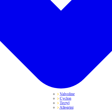
Valvoline
Cyclon
Tectyl
Allegrini