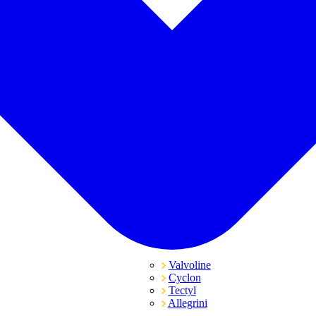
Valvoline
Cyclon
Tectyl
Allegrini