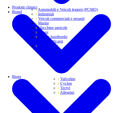
Prodotti chimici
Automobili e Veicoli leggeri (PCMO)
Brand
Industriali
Veicoli commerciali e pesanti
Marini
Macchine agricole
Grassi
Moto e fuoribordo
Tutti i lubrificanti
Trasmissioni
Biora
Valvoline
Cyclon
Tectyl
Allegrini