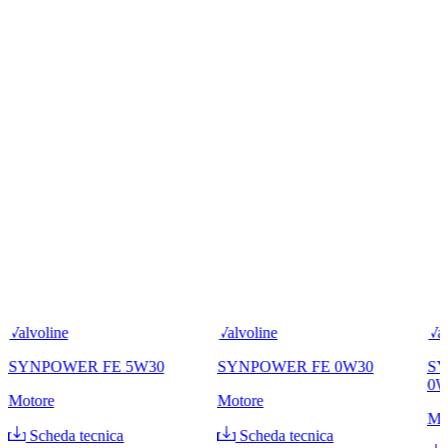
Valvoline
Valvoline
Val
SYNPOWER FE 5W30
SYNPOWER FE 0W30
SY
0W
Motore
Motore
Mo
Scheda tecnica
Scheda tecnica