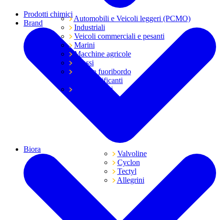
Prodotti chimici
Automobili e Veicoli leggeri (PCMO)
Brand
Industriali
Veicoli commerciali e pesanti
Marini
Macchine agricole
Grassi
Moto e fuoribordo
Tutti i lubrificanti
Trasmissioni
Biora
Valvoline
Cyclon
Tectyl
Allegrini