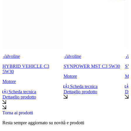
Valvoline
Valvoline
Val
HYBRID VEHICLE C3
SYNPOWER MST C3 5W30
SY
5W30
Motore
Mo
Motore
Scheda tecnica
Scheda tecnica
Dettaglio prodotto
Det
Dettaglio prodotto
Torna ai prodotti
Resta sempre aggiornato su novità e prodotti