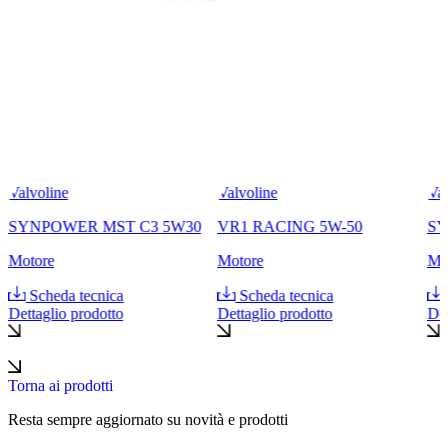
Valvoline
Valvoline
Val
SYNPOWER MST C3 5W30
VR1 RACING 5W-50
SY
Motore
Motore
Mo
Scheda tecnica
Scheda tecnica
Dettaglio prodotto
Dettaglio prodotto
Det
Torna ai prodotti
Resta sempre aggiornato su novità e prodotti