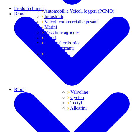
Prodotti chimici
Automobili e Veicoli leggeri (PCMO)
Brand
Industriali
Veicoli commerciali e pesanti
Marini
Macchine agricole
Grassi
Moto e fuoribordo
Tutti i lubrificanti
Trasmissioni
Biora
Valvoline
Cyclon
Tectyl
Allegrini