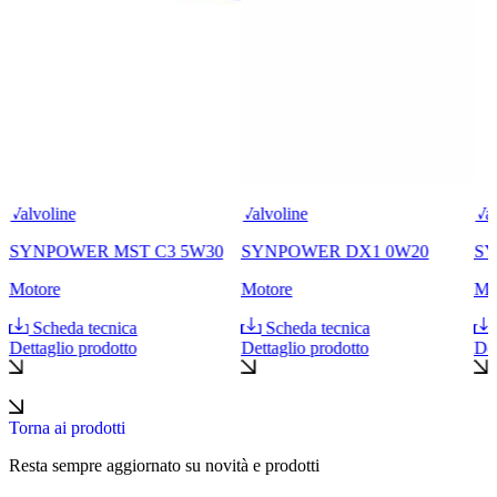
Valvoline
Valvoline
Val
SYNPOWER MST C3 5W30
SYNPOWER DX1 0W20
SY
Motore
Motore
Mo
Scheda tecnica
Scheda tecnica
Dettaglio prodotto
Dettaglio prodotto
Det
Torna ai prodotti
Resta sempre aggiornato su novità e prodotti