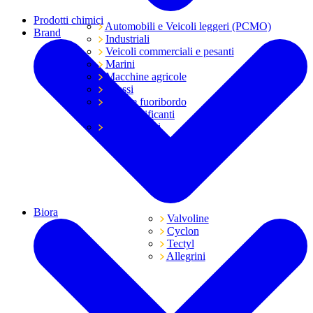
Prodotti chimici
Automobili e Veicoli leggeri (PCMO)
Brand
Industriali
Veicoli commerciali e pesanti
Marini
Macchine agricole
Grassi
Moto e fuoribordo
Tutti i lubrificanti
Trasmissioni
Biora
Valvoline
Cyclon
Tectyl
Allegrini