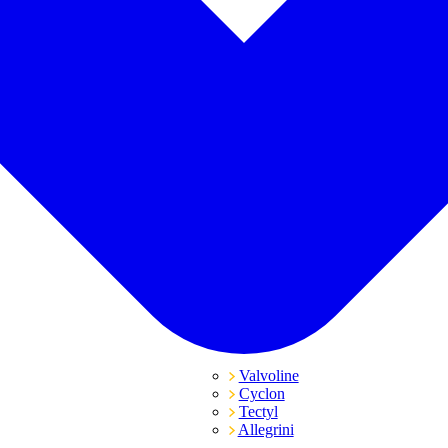
Valvoline
Cyclon
Tectyl
Allegrini