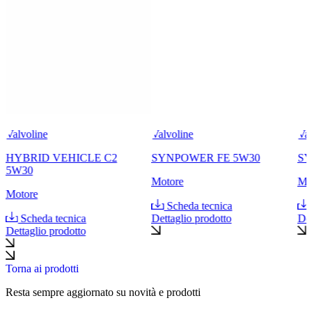
Valvoline
Valvoline
Val
HYBRID VEHICLE C2
SYNPOWER FE 5W30
SY
5W30
Motore
Mo
Motore
Scheda tecnica
Scheda tecnica
Dettaglio prodotto
Det
Dettaglio prodotto
Torna ai prodotti
Resta sempre aggiornato su novità e prodotti