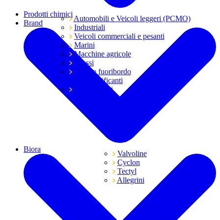
Prodotti chimici
Automobili e Veicoli leggeri (PCMO)
Brand
Industriali
Veicoli commerciali e pesanti
Marini
Macchine agricole
Grassi
Moto e fuoribordo
Tutti i lubrificanti
Trasmissioni
Biora
Valvoline
Cyclon
Tectyl
Allegrini