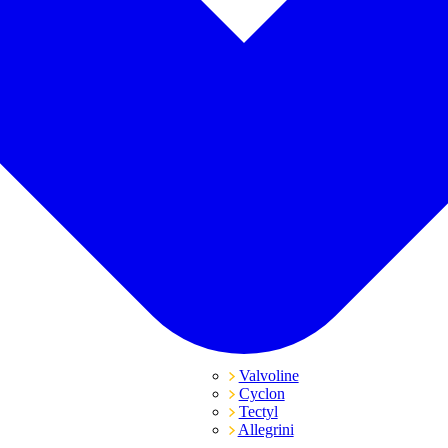
Valvoline
Cyclon
Tectyl
Allegrini