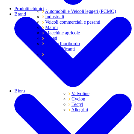
Prodotti chimici
Automobili e Veicoli leggeri (PCMO)
Brand
Industriali
Veicoli commerciali e pesanti
Marini
Macchine agricole
Grassi
Moto e fuoribordo
Tutti i lubrificanti
Trasmissioni
Biora
Valvoline
Cyclon
Tectyl
Allegrini