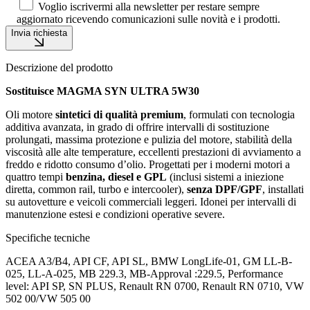
Voglio iscrivermi alla newsletter per restare sempre
aggiornato ricevendo comunicazioni sulle novità e i prodotti.
Invia richiesta
Descrizione del prodotto
Sostituisce MAGMA SYN ULTRA 5W30
Oli motore
sintetici di qualità premium
, formulati con tecnologia
additiva avanzata, in grado di offrire intervalli di sostituzione
prolungati, massima protezione e pulizia del motore, stabilità della
viscosità alle alte temperature, eccellenti prestazioni di avviamento a
freddo e ridotto consumo d’olio. Progettati per i moderni motori a
quattro tempi
benzina, diesel e GPL
(inclusi sistemi a iniezione
diretta, common rail, turbo e intercooler),
senza DPF/GPF
, installati
su autovetture e veicoli commerciali leggeri. Idonei per intervalli di
manutenzione estesi e condizioni operative severe.
Specifiche tecniche
ACEA A3/B4, API CF, API SL, BMW LongLife-01, GM LL-B-
025, LL-A-025, MB 229.3, MB-Approval :229.5, Performance
level: API SP, SN PLUS, Renault RN 0700, Renault RN 0710, VW
502 00/VW 505 00