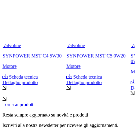
Valvoline
Valvoline
Val
SYNPOWER MST C4 5W30
SYNPOWER MST C5 0W20
SY
0W
Motore
Motore
Mo
Scheda tecnica
Scheda tecnica
Dettaglio prodotto
Dettaglio prodotto
Det
Torna ai prodotti
Resta sempre aggiornato su novità e prodotti
Iscriviti alla nostra newsletter per ricevere gli aggiornamenti.