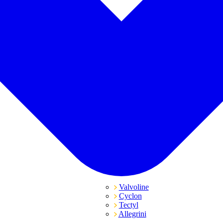
Valvoline
Cyclon
Tectyl
Allegrini