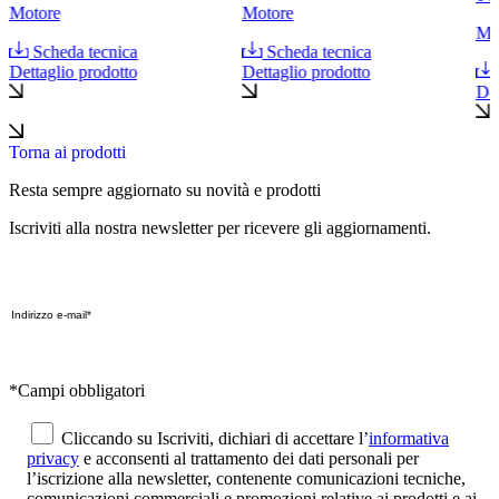
Motore
Motore
Mo
Scheda tecnica
Scheda tecnica
Dettaglio prodotto
Dettaglio prodotto
Det
Torna ai prodotti
Resta sempre aggiornato su novità e prodotti
Iscriviti alla nostra newsletter per ricevere gli aggiornamenti.
*Campi obbligatori
Cliccando su Iscriviti, dichiari di accettare l’
informativa
privacy
e acconsenti al trattamento dei dati personali per
l’iscrizione alla newsletter, contenente comunicazioni tecniche,
comunicazioni commerciali e promozioni relative ai prodotti e ai