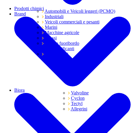
Prodotti chimici
Automobili e Veicoli leggeri (PCMO)
Brand
Industriali
Veicoli commerciali e pesanti
Marini
Macchine agricole
Grassi
Moto e fuoribordo
Tutti i lubrificanti
Trasmissioni
Biora
Valvoline
Cyclon
Tectyl
Allegrini