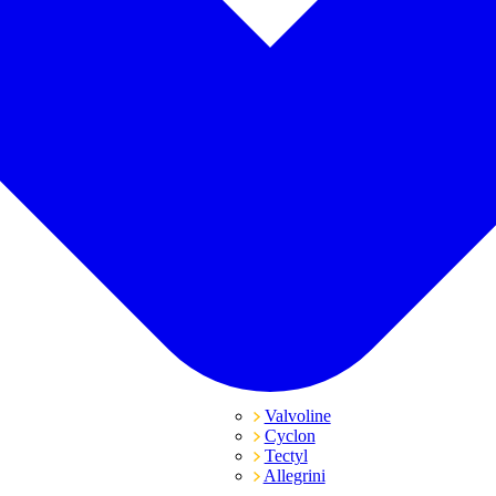
Valvoline
Cyclon
Tectyl
Allegrini