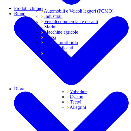
Prodotti chimici
Automobili e Veicoli leggeri (PCMO)
Brand
Industriali
Veicoli commerciali e pesanti
Marini
Macchine agricole
Grassi
Moto e fuoribordo
Tutti i lubrificanti
Trasmissioni
Biora
Valvoline
Cyclon
Tectyl
Allegrini