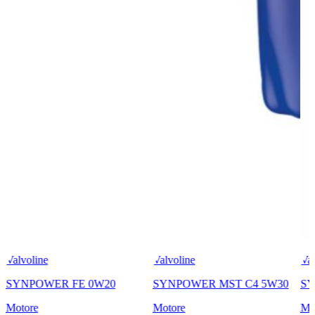
Valvoline
Valvoline
Val
SYNPOWER FE 0W20
SYNPOWER MST C4 5W30
SY
Motore
Motore
Mo