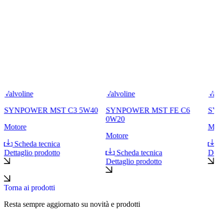
lvoline
Valvoline
Valvoli
NPOWER XL-III C3
SYNPOWER DX1 5W30
SYNP
W30
0W30
Motore
tore
Motore
Scheda tecnica
Scheda tecnica
Dettaglio prodotto
Sche
ttaglio prodotto
Dettagl
Torna ai prodotti
Resta sempre aggiornato su novità e prodotti