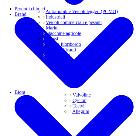
Prodotti chimici
Automobili e Veicoli leggeri (PCMO)
Brand
Industriali
Veicoli commerciali e pesanti
Marini
Macchine agricole
Grassi
Moto e fuoribordo
Tutti i lubrificanti
Trasmissioni
Biora
Valvoline
Cyclon
Tectyl
Allegrini