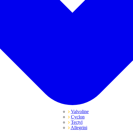
Valvoline
Cyclon
Tectyl
Allegrini