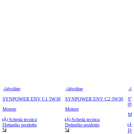
Valvoline
Valvoline
Val
SYNPOWER ENV C1 5W30
SYNPOWER ENV C2 5W30
SY
0W
Motore
Motore
Mo
Scheda tecnica
Scheda tecnica
Dettaglio prodotto
Dettaglio prodotto
Det