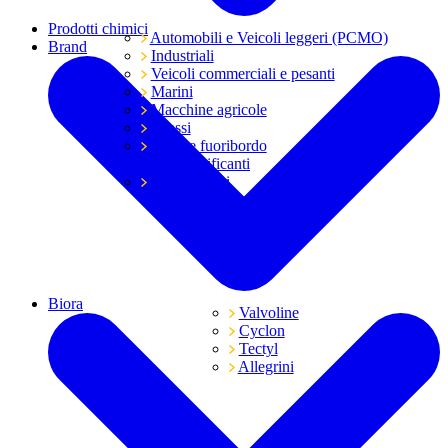
Prodotti chimici
Automobili e Veicoli leggeri (PCMO)
Brand
Industriali
Veicoli commerciali e pesanti
Marini
Macchine agricole
Grassi
Moto e fuoribordo
Tutti i lubrificanti
Trasmissioni
Biora
Valvoline
Cyclon
Tectyl
Allegrini