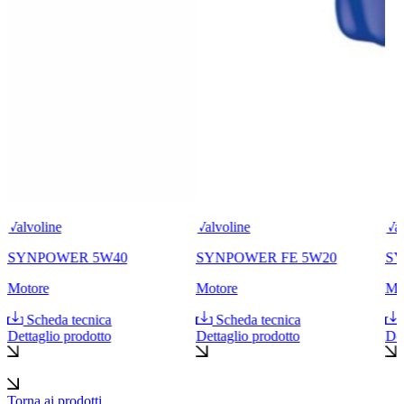
Valvoline
Valvoline
Val
SYNPOWER 5W40
SYNPOWER FE 5W20
SY
Motore
Motore
Mo
Scheda tecnica
Scheda tecnica
Dettaglio prodotto
Dettaglio prodotto
Det
Torna ai prodotti