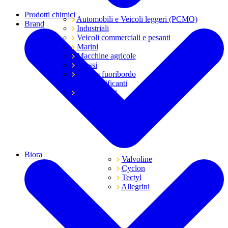
Prodotti chimici
Automobili e Veicoli leggeri (PCMO)
Brand
Industriali
Veicoli commerciali e pesanti
Marini
Macchine agricole
Grassi
Moto e fuoribordo
Tutti i lubrificanti
Trasmissioni
Biora
Valvoline
Cyclon
Tectyl
Allegrini