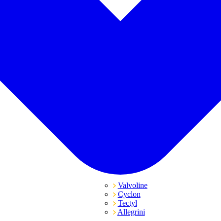
Valvoline
Cyclon
Tectyl
Allegrini