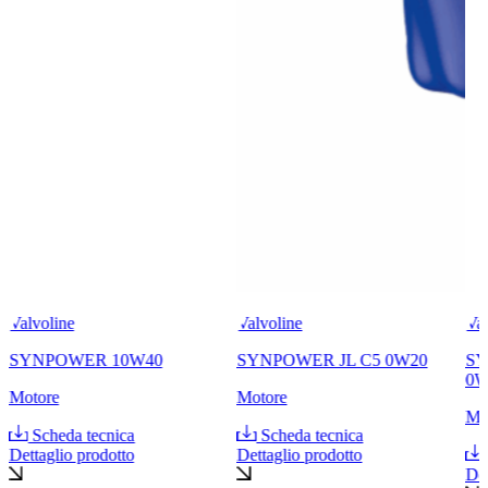
Valvoline
Valvoline
Val
SYNPOWER 10W40
SYNPOWER JL C5 0W20
SY
0W
Motore
Motore
Mo
Scheda tecnica
Scheda tecnica
Dettaglio prodotto
Dettaglio prodotto
Det