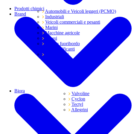
Prodotti chimici
Automobili e Veicoli leggeri (PCMO)
Brand
Industriali
Veicoli commerciali e pesanti
Marini
Macchine agricole
Grassi
Moto e fuoribordo
Tutti i lubrificanti
Trasmissioni
Biora
Valvoline
Cyclon
Tectyl
Allegrini