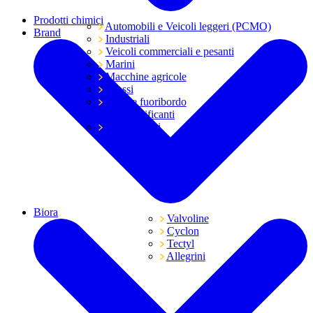
Prodotti chimici
Automobili e Veicoli leggeri (PCMO)
Brand
Industriali
Veicoli commerciali e pesanti
Marini
Macchine agricole
Grassi
Moto e fuoribordo
Tutti i lubrificanti
Trasmissioni
Biora
Valvoline
Cyclon
Tectyl
Allegrini