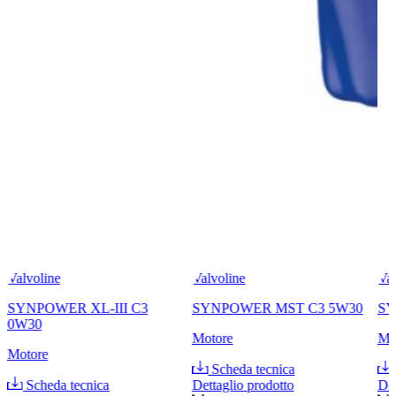
Valvoline
Valvoline
Val
SYNPOWER XL-III C3
SYNPOWER MST C3 5W30
SY
0W30
Motore
Mo
Motore
Scheda tecnica
Scheda tecnica
Dettaglio prodotto
Det