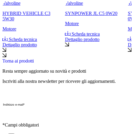
Valvoline
Valvoline
Val
HYBRID VEHICLE C3
SYNPOWER JL C5 0W20
SY
5W30
0W
Motore
Motore
Mo
Scheda tecnica
Scheda tecnica
Dettaglio prodotto
Dettaglio prodotto
Det
Torna ai prodotti
Resta sempre aggiornato su novità e prodotti
Iscriviti alla nostra newsletter per ricevere gli aggiornamenti.
*Campi obbligatori