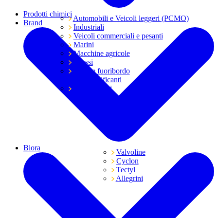
Prodotti chimici
Automobili e Veicoli leggeri (PCMO)
Brand
Industriali
Veicoli commerciali e pesanti
Marini
Macchine agricole
Grassi
Moto e fuoribordo
Tutti i lubrificanti
Trasmissioni
Biora
Valvoline
Cyclon
Tectyl
Allegrini