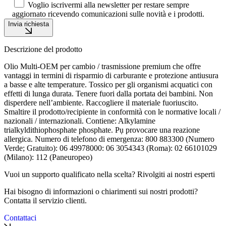
Voglio iscrivermi alla newsletter per restare sempre
aggiornato ricevendo comunicazioni sulle novità e i prodotti.
Invia richiesta
Descrizione del prodotto
Olio Multi-OEM per cambio / trasmissione premium che offre
vantaggi in termini di risparmio di carburante e protezione antiusura
a basse e alte temperature. Tossico per gli organismi acquatici con
effetti di lunga durata. Tenere fuori dalla portata dei bambini. Non
disperdere nell’ambiente. Raccogliere il materiale fuoriuscito.
Smaltire il prodotto/recipiente in conformità con le normative locali /
nazionali / internazionali. Contiene: Alkylamine
trialkyldithiophosphate phosphate. Pụ provocare una reazione
allergica. Numero di telefono di emergenza: 800 883300 (Numero
Verde; Gratuito): 06 49978000: 06 3054343 (Roma): 02 66101029
(Milano): 112 (Paneuropeo)
Vuoi un supporto qualificato nella scelta? Rivolgiti ai nostri esperti
Hai bisogno di informazioni o chiarimenti sui nostri prodotti?
Contatta il servizio clienti.
Contattaci