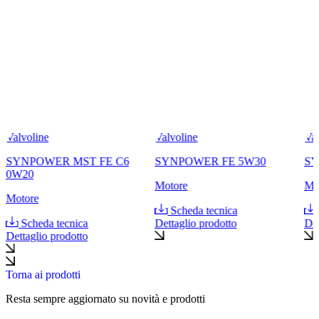
Valvoline
Valvoline
Val
SYNPOWER MST FE C6
SYNPOWER FE 5W30
SY
0W20
Motore
Mo
Motore
Scheda tecnica
Scheda tecnica
Dettaglio prodotto
Det
Dettaglio prodotto
Torna ai prodotti
Resta sempre aggiornato su novità e prodotti