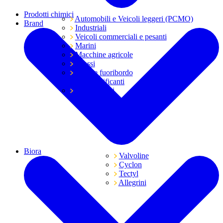
Prodotti chimici
Automobili e Veicoli leggeri (PCMO)
Brand
Industriali
Veicoli commerciali e pesanti
Marini
Macchine agricole
Grassi
Moto e fuoribordo
Tutti i lubrificanti
Trasmissioni
Biora
Valvoline
Cyclon
Tectyl
Allegrini