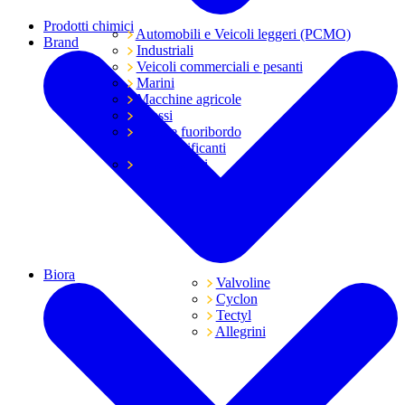
Prodotti chimici
Automobili e Veicoli leggeri (PCMO)
Brand
Industriali
Veicoli commerciali e pesanti
Marini
Macchine agricole
Grassi
Moto e fuoribordo
Tutti i lubrificanti
Trasmissioni
Biora
Valvoline
Cyclon
Tectyl
Allegrini