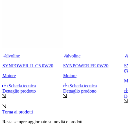
Valvoline
Valvoline
Val
SYNPOWER JL C5 0W20
SYNPOWER FE 0W20
SY
0W
Motore
Motore
Mo
Scheda tecnica
Scheda tecnica
Dettaglio prodotto
Dettaglio prodotto
Det
Torna ai prodotti
Resta sempre aggiornato su novità e prodotti