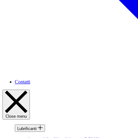
Contatti
Close menu
Lubrificanti