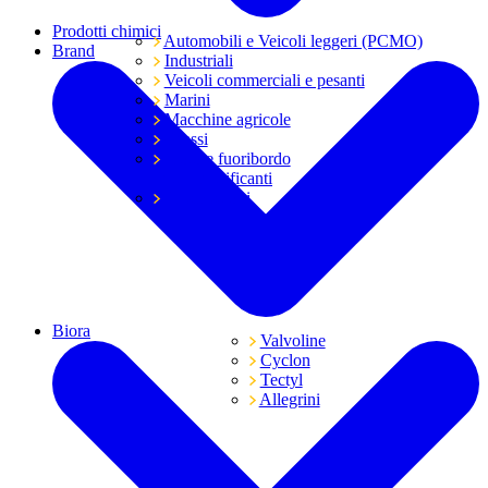
Prodotti chimici
Automobili e Veicoli leggeri (PCMO)
Brand
Industriali
Veicoli commerciali e pesanti
Marini
Macchine agricole
Grassi
Moto e fuoribordo
Tutti i lubrificanti
Trasmissioni
Biora
Valvoline
Cyclon
Tectyl
Allegrini