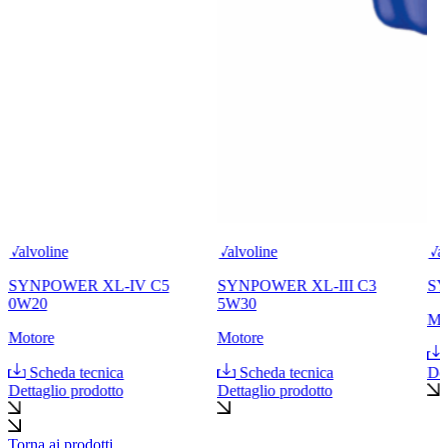
Valvoline
Valvoline
Val
SYNPOWER XL-IV C5
SYNPOWER XL-III C3
SY
0W20
5W30
Mo
Motore
Motore
Scheda tecnica
Scheda tecnica
Det
Dettaglio prodotto
Dettaglio prodotto
Torna ai prodotti