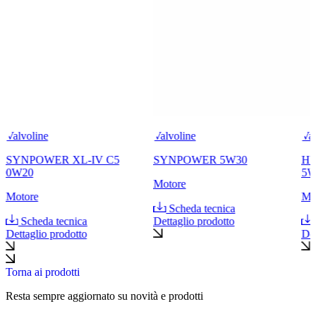
Valvoline
Valvoline
Val
SYNPOWER XL-IV C5
SYNPOWER 5W30
HY
0W20
5W
Motore
Motore
Mo
Scheda tecnica
Scheda tecnica
Dettaglio prodotto
Dettaglio prodotto
Det
Torna ai prodotti
Resta sempre aggiornato su novità e prodotti