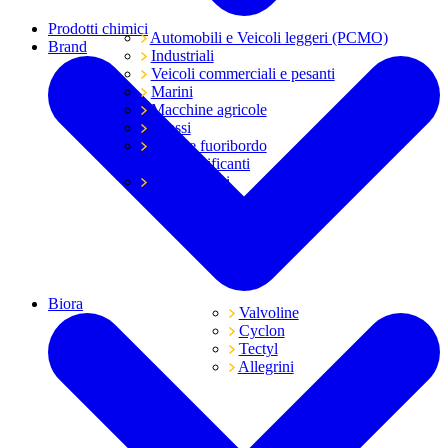
Prodotti chimici
Automobili e Veicoli leggeri (PCMO)
Brand
Industriali
Veicoli commerciali e pesanti
Marini
Macchine agricole
Grassi
Moto e fuoribordo
Tutti i lubrificanti
Trasmissioni
Biora
Valvoline
Cyclon
Tectyl
Allegrini