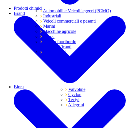
Prodotti chimici
Automobili e Veicoli leggeri (PCMO)
Brand
Industriali
Veicoli commerciali e pesanti
Marini
Macchine agricole
Grassi
Moto e fuoribordo
Tutti i lubrificanti
Trasmissioni
Biora
Valvoline
Cyclon
Tectyl
Allegrini