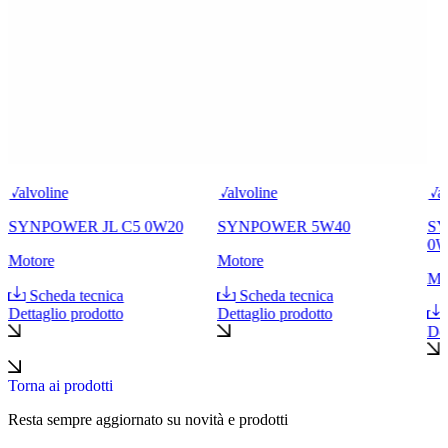
Valvoline
Valvoline
Val
SYNPOWER JL C5 0W20
SYNPOWER 5W40
SY
0W
Motore
Motore
Mo
Scheda tecnica
Scheda tecnica
Dettaglio prodotto
Dettaglio prodotto
Det
Torna ai prodotti
Resta sempre aggiornato su novità e prodotti