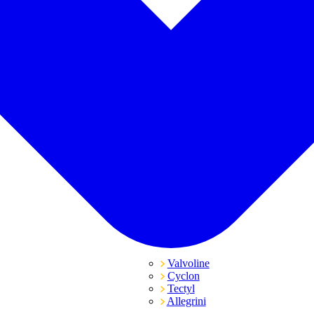
Valvoline
Cyclon
Tectyl
Allegrini