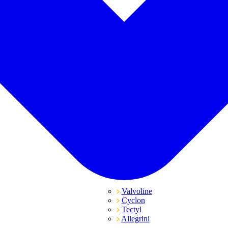
Valvoline
Cyclon
Tectyl
Allegrini