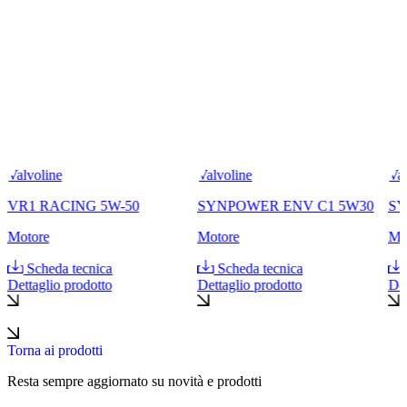
Valvoline
Valvoline
Val
VR1 RACING 5W-50
SYNPOWER ENV C1 5W30
SY
Motore
Motore
Mo
Scheda tecnica
Scheda tecnica
Dettaglio prodotto
Dettaglio prodotto
Det
Torna ai prodotti
Resta sempre aggiornato su novità e prodotti