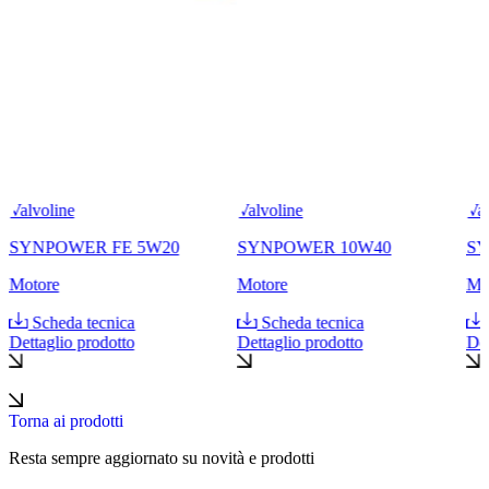
Valvoline
Valvoline
Val
SYNPOWER FE 5W20
SYNPOWER 10W40
SY
Motore
Motore
Mo
Scheda tecnica
Scheda tecnica
Dettaglio prodotto
Dettaglio prodotto
Det
Torna ai prodotti
Resta sempre aggiornato su novità e prodotti