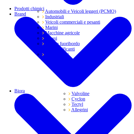
Prodotti chimici
Automobili e Veicoli leggeri (PCMO)
Brand
Industriali
Veicoli commerciali e pesanti
Marini
Macchine agricole
Grassi
Moto e fuoribordo
Tutti i lubrificanti
Trasmissioni
Biora
Valvoline
Cyclon
Tectyl
Allegrini