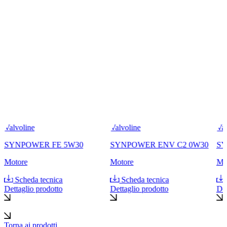
Valvoline
Valvoline
Val
SYNPOWER FE 5W30
SYNPOWER ENV C2 0W30
SY
Motore
Motore
Mo
Scheda tecnica
Scheda tecnica
Dettaglio prodotto
Dettaglio prodotto
Det
Torna ai prodotti