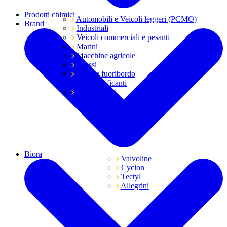
Prodotti chimici
Automobili e Veicoli leggeri (PCMO)
Brand
Industriali
Veicoli commerciali e pesanti
Marini
Macchine agricole
Grassi
Moto e fuoribordo
Tutti i lubrificanti
Trasmissioni
Biora
Valvoline
Cyclon
Tectyl
Allegrini